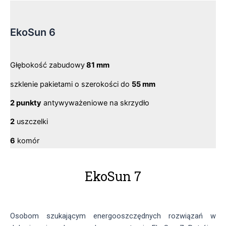
EkoSun 6
Głębokość zabudowy
81 mm
szklenie pakietami o szerokości do
55 mm
2 punkty
antywyważeniowe na skrzydło
2
uszczelki
6
komór
EkoSun 7
Osobom szukającym energooszczędnych rozwiązań w